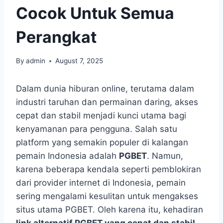
Cocok Untuk Semua
Perangkat
By
admin
August 7, 2025
Dalam dunia hiburan online, terutama dalam
industri taruhan dan permainan daring, akses
cepat dan stabil menjadi kunci utama bagi
kenyamanan para pengguna. Salah satu
platform yang semakin populer di kalangan
pemain Indonesia adalah
PGBET
. Namun,
karena beberapa kendala seperti pemblokiran
dari provider internet di Indonesia, pemain
sering mengalami kesulitan untuk mengakses
situs utama PGBET. Oleh karena itu, kehadiran