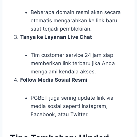
Beberapa domain resmi akan secara
otomatis mengarahkan ke link baru
saat terjadi pemblokiran.
Tanya ke Layanan Live Chat
Tim customer service 24 jam siap
memberikan link terbaru jika Anda
mengalami kendala akses.
Follow Media Sosial Resmi
PGBET juga sering update link via
media sosial seperti Instagram,
Facebook, atau Twitter.