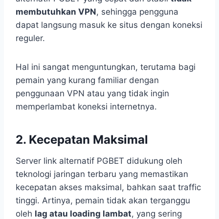
membutuhkan VPN
, sehingga pengguna
dapat langsung masuk ke situs dengan koneksi
reguler.
Hal ini sangat menguntungkan, terutama bagi
pemain yang kurang familiar dengan
penggunaan VPN atau yang tidak ingin
memperlambat koneksi internetnya.
2. Kecepatan Maksimal
Server link alternatif PGBET didukung oleh
teknologi jaringan terbaru yang memastikan
kecepatan akses maksimal, bahkan saat traffic
tinggi. Artinya, pemain tidak akan terganggu
oleh
lag atau loading lambat
, yang sering