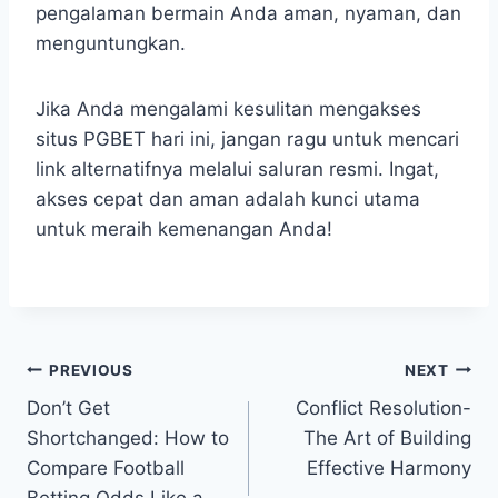
pengalaman bermain Anda aman, nyaman, dan
menguntungkan.
Jika Anda mengalami kesulitan mengakses
situs PGBET hari ini, jangan ragu untuk mencari
link alternatifnya melalui saluran resmi. Ingat,
akses cepat dan aman adalah kunci utama
untuk meraih kemenangan Anda!
Post
PREVIOUS
NEXT
Don’t Get
Conflict Resolution-
navigation
Shortchanged: How to
The Art of Building
Compare Football
Effective Harmony