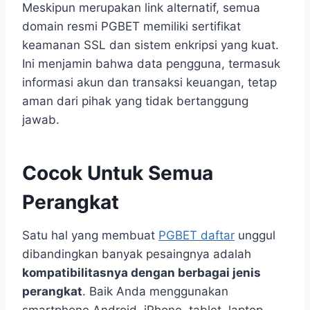
Meskipun merupakan link alternatif, semua
domain resmi PGBET memiliki sertifikat
keamanan SSL dan sistem enkripsi yang kuat.
Ini menjamin bahwa data pengguna, termasuk
informasi akun dan transaksi keuangan, tetap
aman dari pihak yang tidak bertanggung
jawab.
Cocok Untuk Semua
Perangkat
Satu hal yang membuat
PGBET daftar
unggul
dibandingkan banyak pesaingnya adalah
kompatibilitasnya dengan berbagai jenis
perangkat
. Baik Anda menggunakan